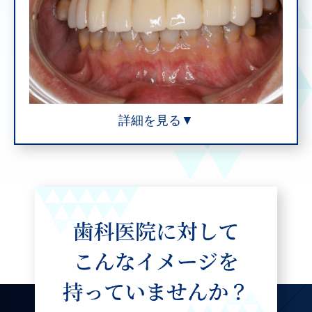
詳細を見る▼
治療内容
こちらの患者様は歯周病で歯を失ってしまいまし
た。前歯に隙間もできていました。 ぐらぐらにな
って保存ができなくなってしまった歯を抜歯し、
残った歯の歯肉をきれいにして、被せ物を装着し
ました。
施術の価格
５０−７０万円(保険適応外治療)