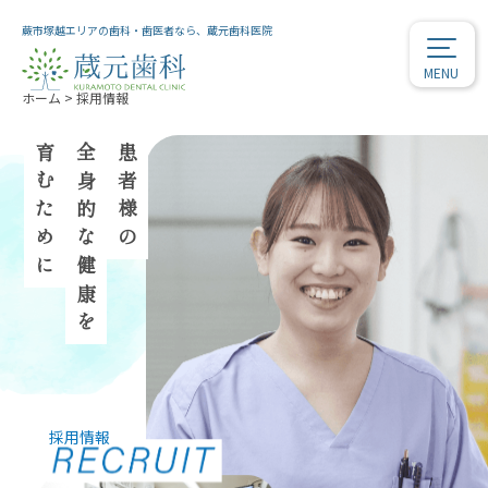
蕨市塚越エリアの歯科・歯医者なら、蔵元歯科医院
MENU
ホーム
>
採用情報
育むために
全身的な健康を
患者様の
採用情報